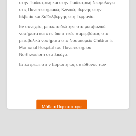
στην Παιδιατρική και στην Παιδιατρική Νευρολογία
στις Πανεπιστημιακές Κλινικές Βέρνης στην
Ελβετία και Χαϊδελβέργης στη Γερμανία.
Εν συνεχεία, μετεκπαιδεύτηκε στα μεταβολικά
νοσήματα και στις διαιτητικές παρεμβάσεις στα
μεταβολικά νοσήματα στο Νοσοκομείο Children’s
Memorial Hospital του Πανεπιστημίου
Northwestern στο Σικάγο.
Επέστρεψε στην Ευρώπη ως υπεύθυνος των
μεταβολικών νοσημάτων στην Πανεπιστημιακή
Παιδιατρική Κλινική της Φρανκφούρτης, ενώ το
1995 επέστρεψε στην Ελλάδα, πρώτα ως
Επίκουρος Καθηγητής στην Ιατρική Σχολή του
Πανεπιστημίου Κρήτης, όπου δημιούργησε τη
μονάδα των νευρογενετικών νοσημάτων. Το 2007,
Μάθετε Περισσότερα
εκλέχτηκε Επίκουρος Καθηγητής Παιδιατρικής-
Παιδιατρικής Νευρολογίας στο Αριστοτέλειο
Πανεπιστήμιο Θεσσαλονίκης, ενώ επί του
παρόντος είναι Καθηγητής Παιδιατρικής-