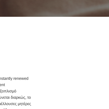
onstantly renewed
ent
 εξοπλισμό
ώνεται διαρκώς, το
 μέλλουσες μητέρες